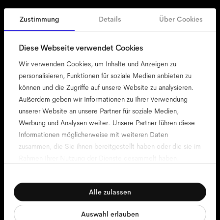
Zustimmung
Details
Über Cookies
Österreich
German
Diese Webseite verwendet Cookies
Wir verwenden Cookies, um Inhalte und Anzeigen zu
personalisieren, Funktionen für soziale Medien anbieten zu
können und die Zugriffe auf unsere Website zu analysieren.
Zugänglichkeit
Außerdem geben wir Informationen zu Ihrer Verwendung
Cookie-Richtlinie
unserer Website an unsere Partner für soziale Medien,
Werbung und Analysen weiter. Unsere Partner führen diese
Impressum
Informationen möglicherweise mit weiteren Daten
Datenschutz
zusammen, die Sie ihnen bereitgestellt haben oder die sie im
Allgemeine Geschäftsbedingungen
Rahmen Ihrer Nutzung der Dienste gesammelt haben.
Nutzungsbedingungen für die Website
Einwilligungsauswahl
compliance
Notwendig
Alle zulassen
Präferenzen
Auswahl erlauben