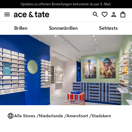
Updates zu offenen Bestellungen bekommst du per E-Mail.
Brillen
Sonnenbrillen
Sehtests
Alle Stores
/
Niederlande
/
Amersfoort
/
Stadskern