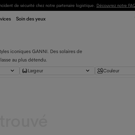
ncident de sécurité chez notre partenaire logistique.
Découvrez notre FA
vices
Soin des yeux
styles iconiques GANNI. Des solaires de 
classe au plus détendu.
Largeur
Couleur
 trouvé