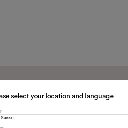
newsletter pour découv
ase select your location and language
 qui se passe chez Ace &
y
Suisse