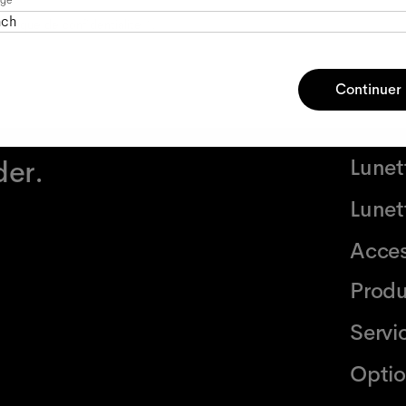
age
nch
olitique de confidentialité
*.
Continuer
der.
Lunet
Lunett
Acces
Produ
Servi
Optio