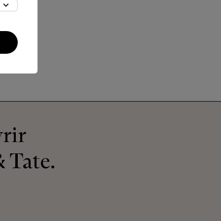
Kai
Sand Dune
rir
 Tate.