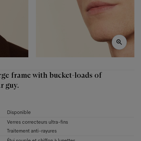
large frame with bucket-loads of
r guy.
Disponible
Verres correcteurs ultra-fins
Traitement anti-rayures
Étui souple et chiffon à lunettes