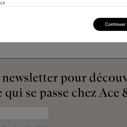
nch
n
Alfred
und Grey
Dusk Two Tone
Continuer
newsletter pour découv
 qui se passe chez Ace &