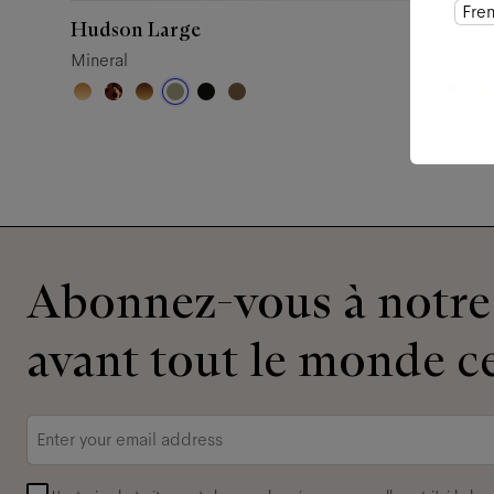
Fre
Hudson Large
Wilso
Mineral
Greyho
Abonnez-vous à notre 
avant tout le monde ce
Adresse
e-
mail
*