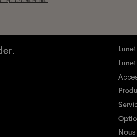
olitique de confidentialité
*.
der.
Lunet
Lunett
Acces
Produ
Servi
Optio
Nous 