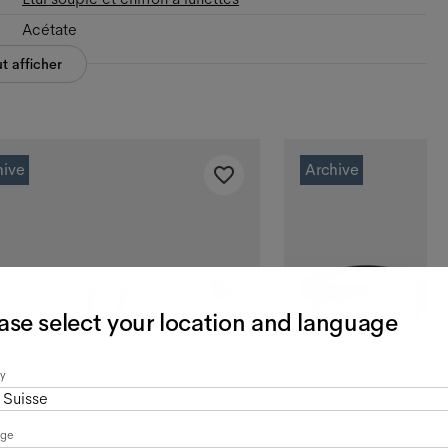
Acétate
t afficher
hive
Archive
ase select your location and language
y
Suisse
age