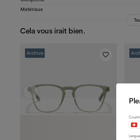
Matériaux
Tou
Cela vous irait bien.
Archive
Arc
Ple
Countr
Langu