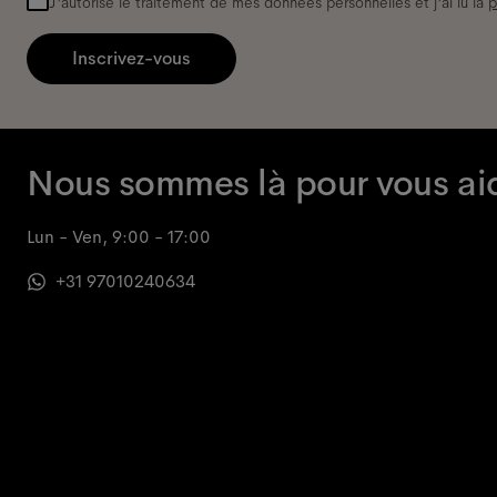
J'autorise le traitement de mes données personnelles et j'ai lu la
p
Inscrivez-vous
Nous sommes là pour vous ai
Lun - Ven, 9:00 - 17:00
+31 97010240634