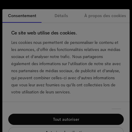
Consentement
Détails
À propos des cookies
Suisse
French
Ce site web utilise des cookies.
Les cookies nous permettent de personnaliser le contenu et
les annonces, d'offrir des fonctionnalités relatives aux médias
sociaux et d'analyser notre trafic. Nous partageons
accessibilité
également des informations sur l'utilisation de notre site avec
politique de cookies
nos partenaires de médias sociaux, de publicité et d'analyse,
qui peuvent combiner celles-ci avec d'autres informations
mentions légales
que vous leur avez fournies ou qu'ils ont collectées lors de
confidentialité
votre utilisation de leurs services.
cgv
conditions d'utilisation
Sélection
conformité
Nécessaires
du
Tout autoriser
consentement
Préférences