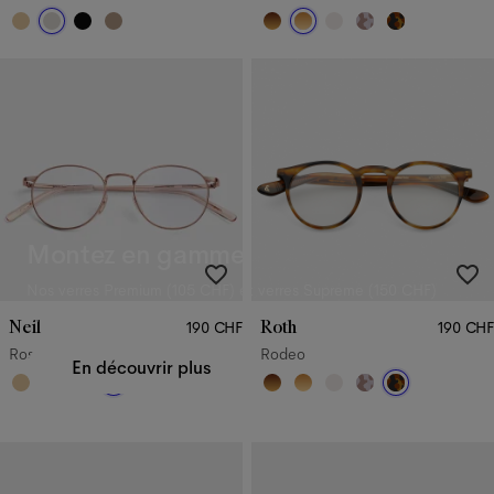
Montez en gamme
Nos verres Premium (
105 CHF
) et verres Supreme (
150 CHF
)
offrent des avantages certains.
Neil
Roth
190 CHF
190 CHF
Rose Gold
Rodeo
En découvrir plus