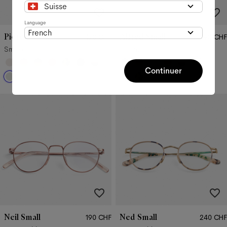
Suisse
Language
French
Pierce
Alfred Small
190 CHF
190 CHF
Smoke
Caramel Havana
Continuer
Neil Small
Ned Small
190 CHF
240 CHF