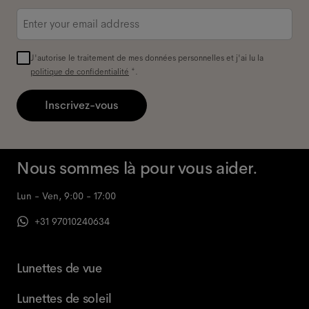
Adresse
e-
mail
*
J'autorise le traitement de mes données personnelles et j'ai lu la
politique de confidentialité
*.
Inscrivez-vous
Nous sommes là pour vous aider.
Lun - Ven, 9:00 - 17:00
+31 97010240634
Lunettes de vue
Lunettes de soleil