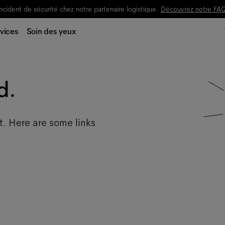
ncident de sécurité chez notre partenaire logistique.
Découvrez notre FA
vices
Soin des yeux
d.
t. Here are some links