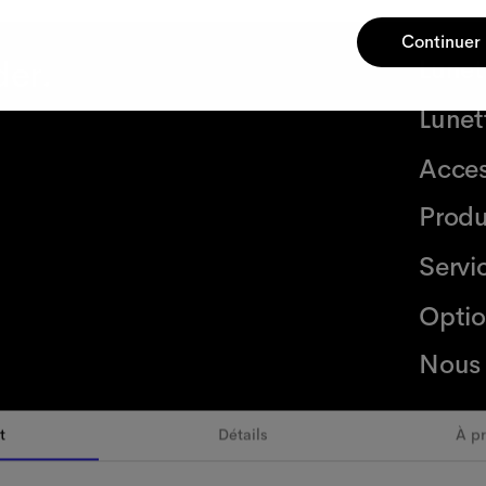
Continuer
der.
Lunet
Lunett
Acces
Produ
Servi
Optio
Nous 
t
Détails
À p