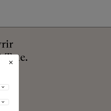
rir
 Tate.