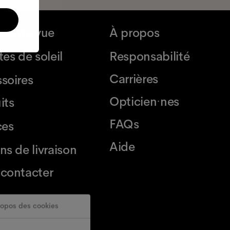
tes de vue
À propos
es de soleil
Responsabilité
Carrières
soires
Opticien·nes
its
FAQs
ces
Aide
ns de livraison
contacter
ropos des cookies