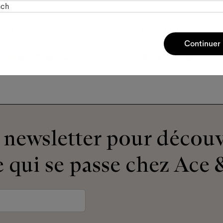
nch
 Large
Byron Large
c
Jurassic
Continuer
newsletter pour découv
 qui se passe chez Ace &