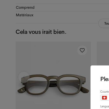
Comprend
Matériaux
Tou
Cela vous irait bien.
Ple
Countr
Langu