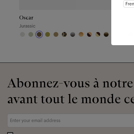
Fre
Oscar
Oscar
Jurassic
Jurassi
Abonnez-vous à notre 
avant tout le monde ce
Adresse
e-
mail
*