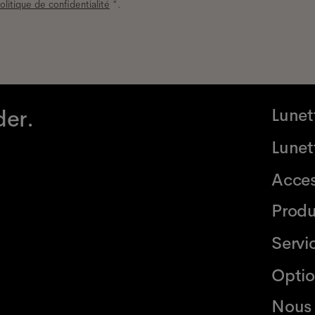
olitique de confidentialité
*.
der.
Lunet
Lunett
Acces
Produ
Servi
Optio
Nous 