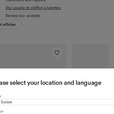
Étui souple et chiffon à lunettes
Renew bio-acétate
t afficher
ase select your location and language
y
Suisse
age