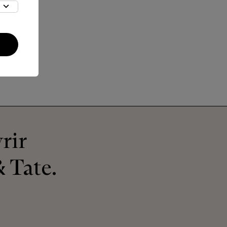
rir
 Tate.