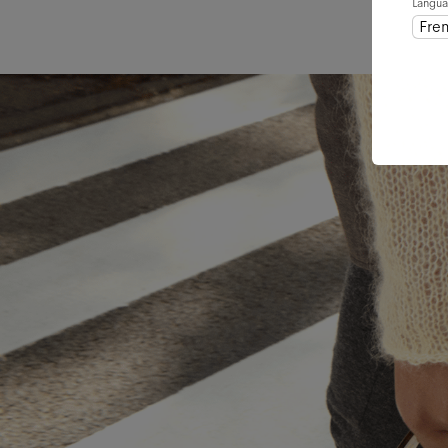
Langu
Fre