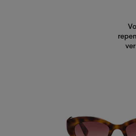
Vo
repen
ver