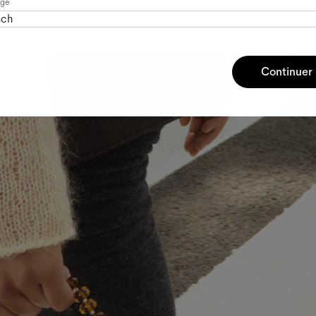
age
nch
Continuer