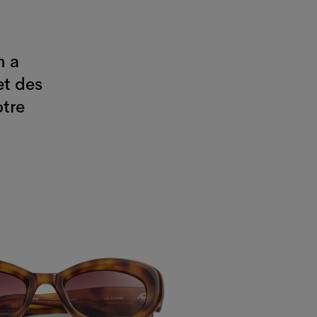
n a
et des
otre