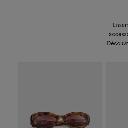
Ensem
accesso
Découvre