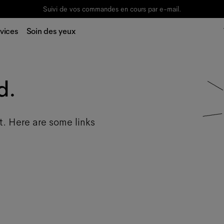
Suivi de vos commandes en cours par e-mail.
vices
Soin des yeux
d.
t. Here are some links