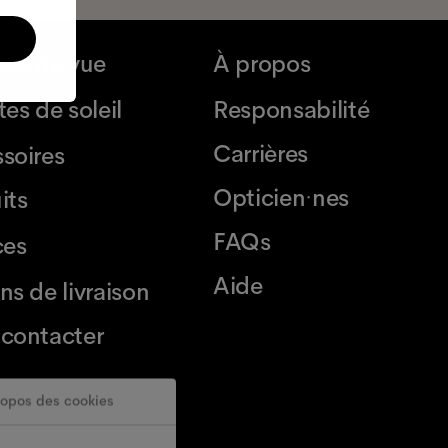
tes de vue
À propos
es de soleil
Responsabilité
Carrières
soires
Opticien·nes
its
FAQs
ces
Aide
ns de livraison
contacter
ropos des cookies