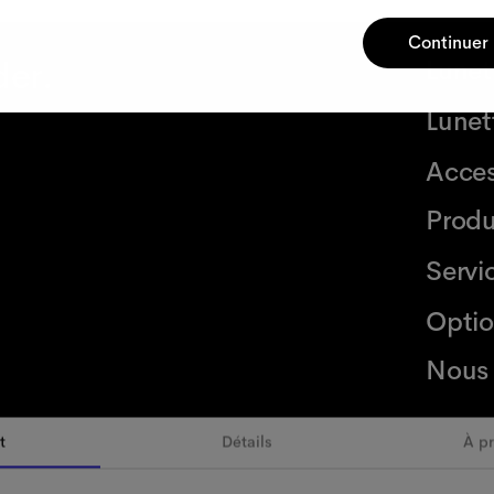
Continuer
der.
Lunet
Lunett
Acces
Produ
Servi
Optio
Nous 
t
Détails
À p