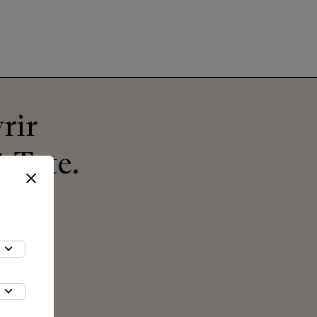
rir
 Tate.