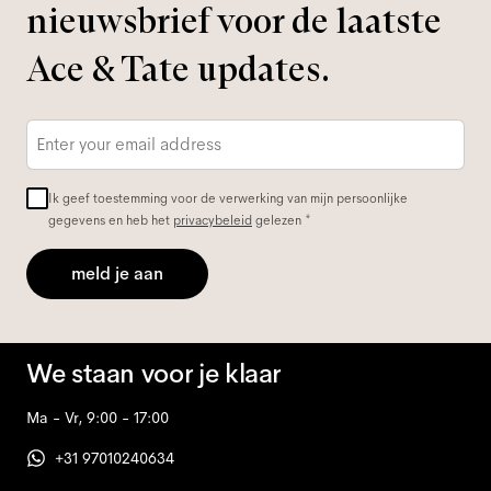
nieuwsbrief voor de laatste
Ace & Tate updates.
E-
mailadres
*
Ik geef toestemming voor de verwerking van mijn persoonlijke
gegevens en heb het
privacybeleid
gelezen *
meld je aan
We staan voor je klaar
Ma - Vr, 9:00 - 17:00
+31 97010240634