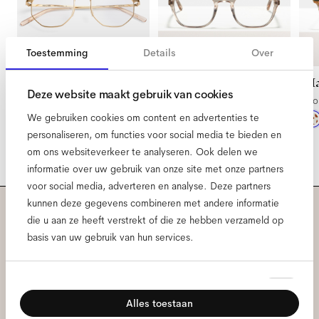
Toestemming
Details
Over
Elton Small
Owen
Ma
Deze website maakt gebruik van cookies
Satin Gold
Fizz
Go
We gebruiken cookies om content en advertenties te
personaliseren, om functies voor social media te bieden en
om ons websiteverkeer te analyseren. Ook delen we
informatie over uw gebruik van onze site met onze partners
voor social media, adverteren en analyse. Deze partners
kunnen deze gegevens combineren met andere informatie
die u aan ze heeft verstrekt of die ze hebben verzameld op
Meld je aan voor onze
basis van uw gebruik van hun services.
nieuwsbrief voor de laatste
Toestemmingsselectie
Noodzakelijk
Ace & Tate updates.
Alles toestaan
Voorkeuren