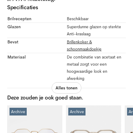
Specificaties
Brilrecepten
Beschikbaar
Glazen
Superdunne glazen op sterkte
Anti-kraslaag
Bevat
Brillenkoker &
schoonmaakdoekje
Materiaal
De combinatie van acetaat en
metaal zorgt voor een
hoogwaardige look en
afwerking
Alles tonen
Deze zouden je ook goed staan.
Archive
Archive
Ar