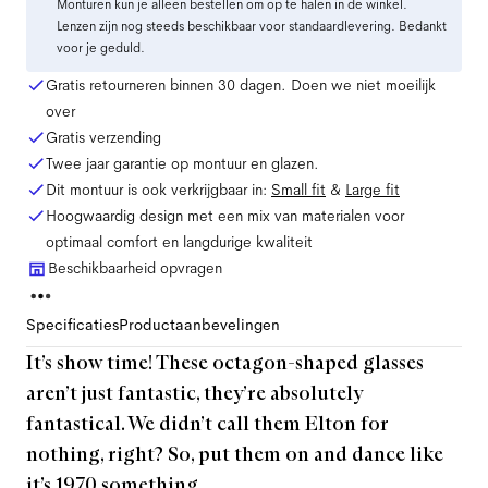
Monturen kun je alleen bestellen om op te halen in de winkel.
Lenzen zijn nog steeds beschikbaar voor standaardlevering. Bedankt
voor je geduld.
Gratis retourneren binnen 30 dagen. Doen we niet moeilijk
over
Gratis verzending
Twee jaar garantie op montuur en glazen.
Dit montuur is ook verkrijgbaar in:
Small
fit
&
Large
fit
Hoogwaardig design met een mix van materialen voor
optimaal comfort en langdurige kwaliteit
Beschikbaarheid opvragen
Specificaties
Productaanbevelingen
It’s show time! These octagon-shaped glasses
aren’t just fantastic, they’re absolutely
fantastical. We didn’t call them Elton for
nothing, right? So, put them on and dance like
it’s 1970 something.