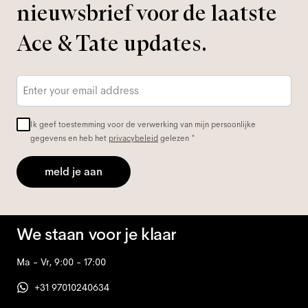
nieuwsbrief voor de laatste
Ace & Tate updates.
E-
mailadres
*
Ik geef toestemming voor de verwerking van mijn persoonlijke
gegevens en heb het
privacybeleid
gelezen *
meld je aan
We staan voor je klaar
Ma - Vr, 9:00 - 17:00
+31 97010240634