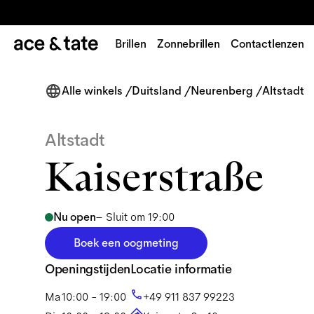
Brillen
Zonnebrillen
Contactlenzen
Alle winkels
/
Duitsland
/
Neurenberg
/
Altstadt
Altstadt
Kaiserstraße
Nu open
–
Sluit om 19:00
Boek een oogmeting
Openingstijden
Locatie informatie
Ma
10:00 - 19:00
+49 911 837 99223