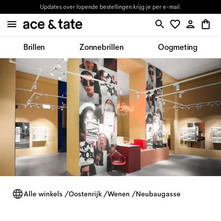
Updates over lopende bestellingen krijg je per e-mail.
Brillen
Zonnebrillen
Oogmeting
Alle winkels
/
Oostenrijk
/
Wenen
/
Neubaugasse