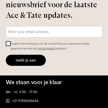
nieuwsbrief voor de laatste
Ace & Tate updates.
E-
mailadres
*
Ik geef toestemming voor de verwerking van mijn persoonlijke
gegevens en heb het
privacybeleid
gelezen *
meld je aan
We staan voor je klaar
Ma - Vr, 9:00 - 17:00
+31 97010240634