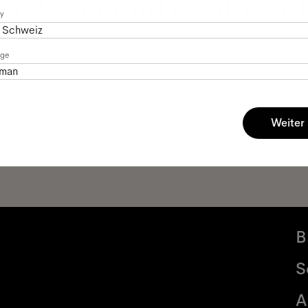
sletter und erfahre all
y
Schweiz
age
man
Weiter
. Darüber hinaus habe ich die
Datenschutzerklärung
gelesen *
B
S
A