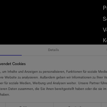
P
S
V
K
Details
wendet Cookies
tenschutz
Allgemeine Geschäftsbedingungen
Nutzungsbeding
um Inhalte und Anzeigen zu personalisieren, Funktionen für soziale Medi
sere Website zu analysieren. Außerdem geben wir Informationen zu Ihrer 
er für soziale Medien, Werbung und Analysen weiter. Unsere Partner führ
eren Daten zusammen, die Sie ihnen bereitgestellt haben oder die sie i
 haben.