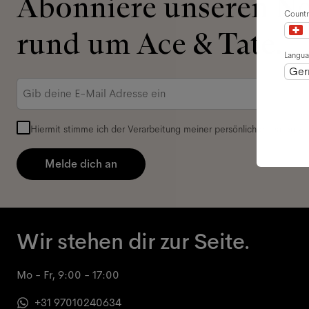
Abonniere unseren New
Countr
rund um Ace & Tate.
Langu
Ger
E-
Mail-
Adresse
*
Hiermit stimme ich der Verarbeitung meiner persönlichen Daten zu
Melde dich an
Wir stehen dir zur Seite.
Mo - Fr, 9:00 - 17:00
+31 97010240634