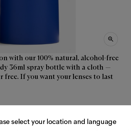
ion with our 100% natural, alcohol-free
ndy 36ml spray bottle with a cloth —
or free. If you want your lenses to last
ase select your location and language