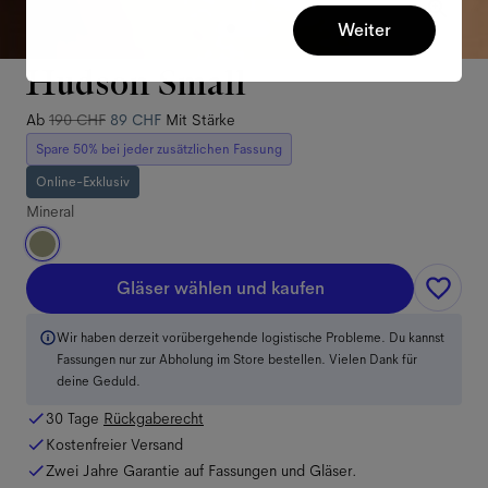
Weiter
Hudson Small
Ab
190 CHF
89 CHF
Mit Stärke
Spare 50% bei jeder zusätzlichen Fassung
Online-Exklusiv
Mineral
Gläser wählen und kaufen
Wir haben derzeit vorübergehende logistische Probleme. Du kannst
Fassungen nur zur Abholung im Store bestellen. Vielen Dank für
deine Geduld.
30 Tage
Rückgaberecht
Kostenfreier Versand
Zwei Jahre Garantie auf Fassungen und Gläser.