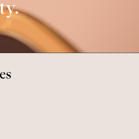
ty.
es