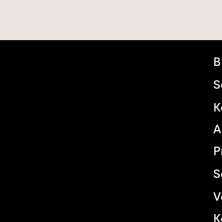
B
S
K
A
P
S
V
K