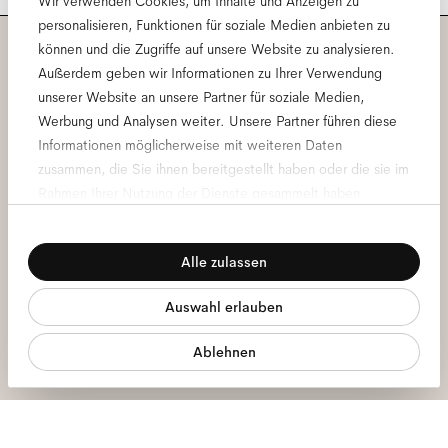
Wir verwenden Cookies, um Inhalte und Anzeigen zu
personalisieren, Funktionen für soziale Medien anbieten zu
können und die Zugriffe auf unsere Website zu analysieren.
Abonniere unseren
Außerdem geben wir Informationen zu Ihrer Verwendung
unserer Website an unsere Partner für soziale Medien,
Newsletter und erfahre alles
Werbung und Analysen weiter. Unsere Partner führen diese
Informationen möglicherweise mit weiteren Daten
rund um Ace & Tate.
zusammen, die Sie ihnen bereitgestellt haben oder die sie im
Rahmen Ihrer Nutzung der Dienste gesammelt haben.
E-
Einwilligungsauswahl
Mail-
Notwendig
Adresse
*
Alle zulassen
Präferenzen
Hiermit stimme ich der Verarbeitung meiner persönlichen Daten zu.
Darüber hinaus habe ich die
Datenschutzerklärung
gelesen *
Auswahl erlauben
Statistiken
Melde dich an
Ablehnen
Marketing
Wir stehen dir zur Seite.