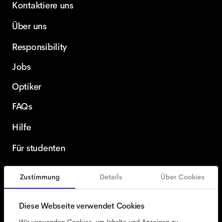
Kontaktiere uns
Über uns
Responsibility
Jobs
Optiker
FAQs
Hilfe
Für studenten
Zustimmung
Details
Über Cookies
Deutschland
German
Diese Webseite verwendet Cookies
Wir verwenden Cookies, um Inhalte und Anzeigen zu