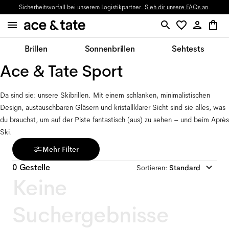
Sicherheitsvorfall bei unserem Logistikpartner.
Sieh dir unsere FAQs an
.
Brillen
Sonnenbrillen
Sehtests
Ace & Tate Sport
Da sind sie: unsere Skibrillen. Mit einem schlanken, minimalistischen 
Design, austauschbaren Gläsern und kristallklarer Sicht sind sie alles, was 
du brauchst, um auf der Piste fantastisch (aus) zu sehen – und beim Après 
Ski.
Mehr Filter
0 Gestelle
Sortieren
:
Standard
Keine
Suchergebnisse