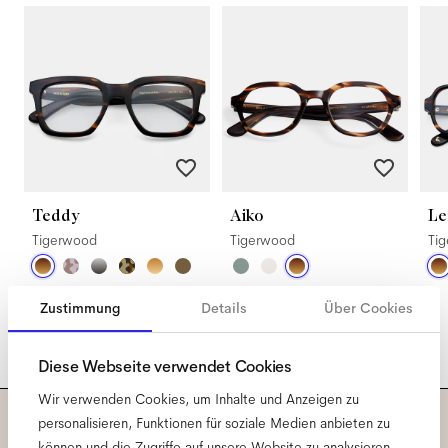
Teddy
Aiko
Le
Tigerwood
Tigerwood
Ti
Zustimmung
Details
Über Cookies
Diese Webseite verwendet Cookies
Wir verwenden Cookies, um Inhalte und Anzeigen zu
personalisieren, Funktionen für soziale Medien anbieten zu
können und die Zugriffe auf unsere Website zu analysieren.