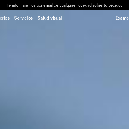
Te informaremos por email de cualquier novedad sobre tu pedido.
orios
Servicios
Salud visual
Examen