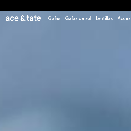
Gafas
Gafas de sol
Lentillas
Acces