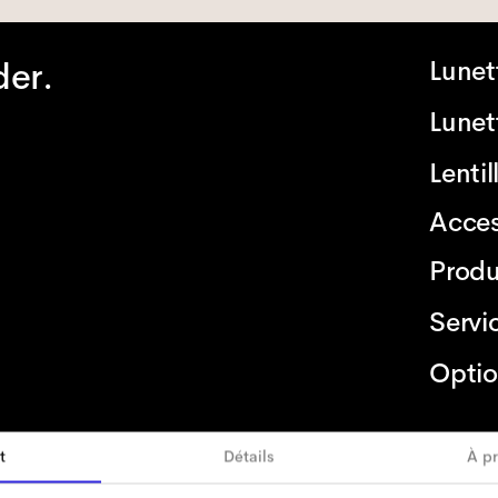
der.
Lunet
Lunett
Lenti
Acces
Produ
Servi
Optio
t
Détails
À p