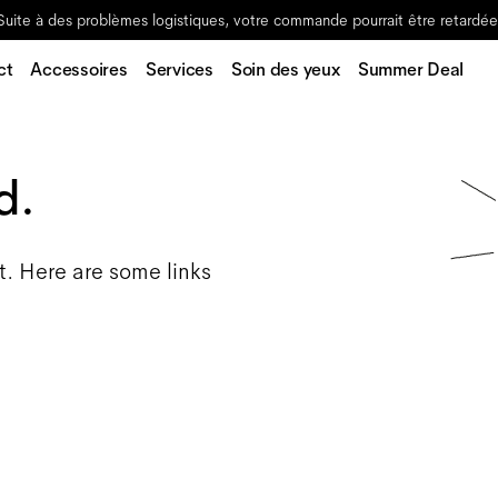
Suite à des problèmes logistiques, votre commande pourrait être retardée
ct
Accessoires
Services
Soin des yeux
Summer Deal
d.
t. Here are some links