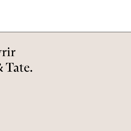
rir
 Tate.