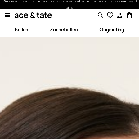
We ondervinden momenteel wat logistieke problemen, je bestelling kan vertraagd
zijn.
Brillen
Zonnebrillen
Oogmeting