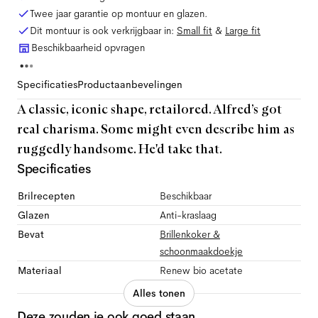
Twee jaar garantie op montuur en glazen.
Dit montuur is ook verkrijgbaar in:
Small
fit
&
Large
fit
Beschikbaarheid opvragen
Specificaties
Productaanbevelingen
A classic, iconic shape, retailored. Alfred’s got
real charisma. Some might even describe him as
ruggedly handsome. He'd take that.
Specificaties
Brilrecepten
Beschikbaar
Glazen
Anti-kraslaag
Bevat
Brillenkoker &
schoonmaakdoekje
Materiaal
Renew bio acetate
Alles tonen
Deze zouden je ook goed staan.