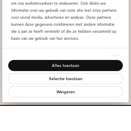
Meld je aan voor onze
om ons websiteverkeer te analyseren. Ook delen we
informatie over uw gebruik van onze site met onze partners
nieuwsbrief voor de laatste
voor social media, adverteren en analyse. Deze partners
kunnen deze gegevens combineren met andere informatie
Ace & Tate updates.
die u aan ze heeft verstrekt of die ze hebben verzameld op
basis van uw gebruik van hun services.
E-
mailadres
*
Toestemmingsselectie
Noodzakelijk
Alles toestaan
Ik geef toestemming voor de verwerking van mijn persoonlijke
Voorkeuren
gegevens en heb het
privacybeleid
gelezen *
Selectie toestaan
Statistieken
meld je aan
Weigeren
Marketing
We staan voor je klaar
Ma - Vr, 9:00 - 17:00