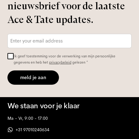
nieuwsbrief voor de laatste
Ace & Tate updates.
E-
mailadres
*
Ik geef toestemming voor de verwerking van mijn persoonlijke
gegevens en heb het
privacybeleid
gelezen *
meld je aan
We staan voor je klaar
Ma - Vr, 9:00 - 17:00
+31 97010240634