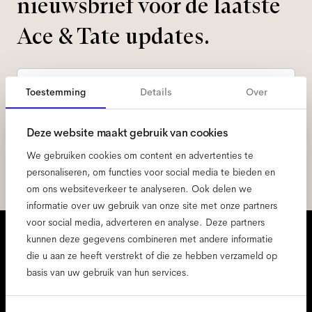
nieuwsbrief voor de laatste
Ace & Tate updates.
E-
mailadres
*
Toestemming
Details
Over
Ik geef toestemming voor de verwerking van mijn persoonlijke
Deze website maakt gebruik van cookies
gegevens en heb het
privacybeleid
gelezen *
We gebruiken cookies om content en advertenties te
meld je aan
personaliseren, om functies voor social media te bieden en
om ons websiteverkeer te analyseren. Ook delen we
informatie over uw gebruik van onze site met onze partners
voor social media, adverteren en analyse. Deze partners
We staan voor je klaar
kunnen deze gegevens combineren met andere informatie
die u aan ze heeft verstrekt of die ze hebben verzameld op
Ma - Vr, 9:00 - 17:00
basis van uw gebruik van hun services.
+31 97010240634