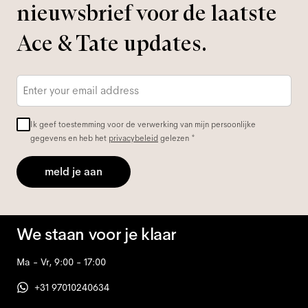
nieuwsbrief voor de laatste
Ace & Tate updates.
E-
mailadres
*
Ik geef toestemming voor de verwerking van mijn persoonlijke
gegevens en heb het
privacybeleid
gelezen *
meld je aan
We staan voor je klaar
Ma - Vr, 9:00 - 17:00
+31 97010240634