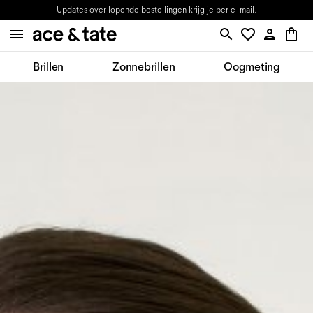
Updates over lopende bestellingen krijg je per e-mail.
Brillen
Zonnebrillen
Oogmeting