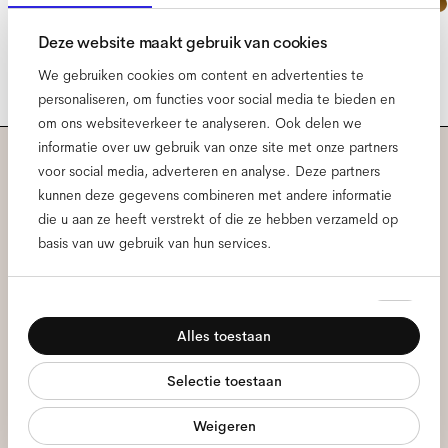
Deze website maakt gebruik van cookies
We gebruiken cookies om content en advertenties te
personaliseren, om functies voor social media te bieden en
om ons websiteverkeer te analyseren. Ook delen we
informatie over uw gebruik van onze site met onze partners
voor social media, adverteren en analyse. Deze partners
Meld je aan voor onze
kunnen deze gegevens combineren met andere informatie
die u aan ze heeft verstrekt of die ze hebben verzameld op
nieuwsbrief voor de laatste
basis van uw gebruik van hun services.
Ace & Tate updates.
Toestemmingsselectie
Noodzakelijk
E-
Alles toestaan
mailadres
*
Voorkeuren
Selectie toestaan
Statistieken
Ik geef toestemming voor de verwerking van mijn persoonlijke
gegevens en heb het
privacybeleid
gelezen *
Weigeren
Marketing