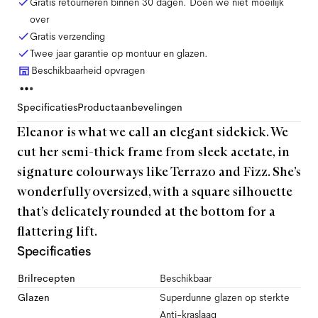
Gratis retourneren binnen 30 dagen. Doen we niet moeilijk
over
Gratis verzending
Twee jaar garantie op montuur en glazen.
Beschikbaarheid opvragen
Specificaties
Productaanbevelingen
Eleanor is what we call an elegant sidekick. We
cut her semi-thick frame from sleek acetate, in
signature colourways like Terrazo and Fizz. She’s
wonderfully oversized, with a square silhouette
that’s delicately rounded at the bottom for a
flattering lift.
Specificaties
Brilrecepten
Beschikbaar
Glazen
Superdunne glazen op sterkte
Anti-kraslaag