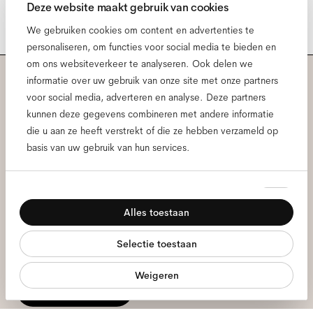
Deze website maakt gebruik van cookies
We gebruiken cookies om content en advertenties te
personaliseren, om functies voor social media te bieden en
om ons websiteverkeer te analyseren. Ook delen we
informatie over uw gebruik van onze site met onze partners
Meld je aan voor onze
voor social media, adverteren en analyse. Deze partners
kunnen deze gegevens combineren met andere informatie
nieuwsbrief voor de laatste
die u aan ze heeft verstrekt of die ze hebben verzameld op
basis van uw gebruik van hun services.
Ace & Tate updates.
Toestemmingsselectie
Noodzakelijk
E-
mailadres
*
Alles toestaan
Voorkeuren
Ik geef toestemming voor de verwerking van mijn persoonlijke
Selectie toestaan
Statistieken
gegevens en heb het
privacybeleid
gelezen *
Weigeren
Marketing
meld je aan