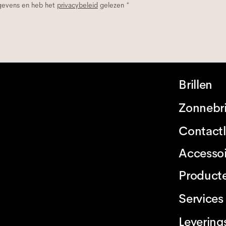
egevens en heb het
privacybeleid
gelezen *
Brillen
Zonnebri
Contact
Accessoi
Product
Services
Levering