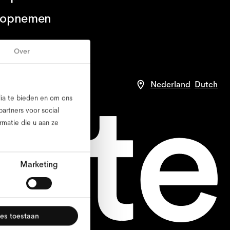
 opnemen
Over
arden
compliance
Nederland
Dutch
dia te bieden en om ons
artners voor social
matie die u aan ze
Marketing
les toestaan