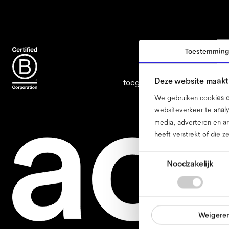
Toestemmin
Deze website maakt 
toegankelijkheid
cookiebelei
We gebruiken cookies om
websiteverkeer te analy
media, adverteren en a
heeft verstrekt of die 
Toestemmingsselectie
Noodzakelijk
Weigere