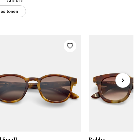
Acetaat
les tonen
d Small
Bobby