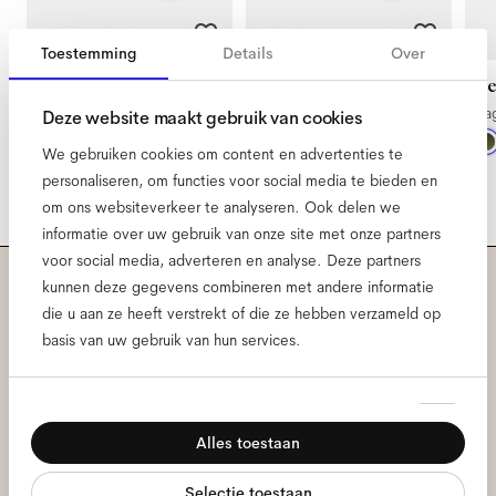
Toestemming
Details
Over
Ned Extra Small
Ned Extra Large
N
Sage Botanical Haze
Sage Botanical Haze
Sa
Deze website maakt gebruik van cookies
We gebruiken cookies om content en advertenties te
personaliseren, om functies voor social media te bieden en
om ons websiteverkeer te analyseren. Ook delen we
informatie over uw gebruik van onze site met onze partners
voor social media, adverteren en analyse. Deze partners
kunnen deze gegevens combineren met andere informatie
Meld je aan voor onze
die u aan ze heeft verstrekt of die ze hebben verzameld op
basis van uw gebruik van hun services.
nieuwsbrief voor de laatste
Ace & Tate updates.
Toestemmingsselectie
Noodzakelijk
Alles toestaan
Voorkeuren
E-
mailadres
*
Selectie toestaan