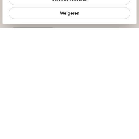
Statistieken
Weigeren
Ik geef toestemming voor de verwerking van mijn persoonlijke
Marketing
gegevens en heb het
privacybeleid
gelezen *
meld je aan
We staan voor je klaar
Ma - Vr, 9:00 - 17:00
+31 97010240634
Brillen
Zonnebrillen
Contactlenzen