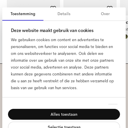
Toestemming
Details
Over
Ned Extra Large
Ned Extra Small
Ne
Satin Gold Space
Satin Gold Space
Sa
Deze website maakt gebruik van cookies
We gebruiken cookies om content en advertenties te
personaliseren, om functies voor social media te bieden en
om ons websiteverkeer te analyseren. Ook delen we
informatie over uw gebruik van onze site met onze partners
voor social media, adverteren en analyse. Deze partners
kunnen deze gegevens combineren met andere informatie
Meld je aan voor onze
die u aan ze heeft verstrekt of die ze hebben verzameld op
basis van uw gebruik van hun services.
nieuwsbrief voor de laatste
Ace & Tate updates.
Toestemmingsselectie
Noodzakelijk
Alles toestaan
Voorkeuren
E-
mailadres
*
Selectie toestaan