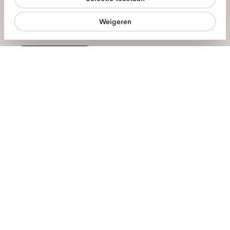
Statistieken
Weigeren
Ik geef toestemming voor de verwerking van mijn persoonlijke
Marketing
gegevens en heb het
privacybeleid
gelezen *
meld je aan
We staan voor je klaar
Ma - Vr, 9:00 - 17:00
+31 97010240634
Brillen
Zonnebrillen
Contactlenzen