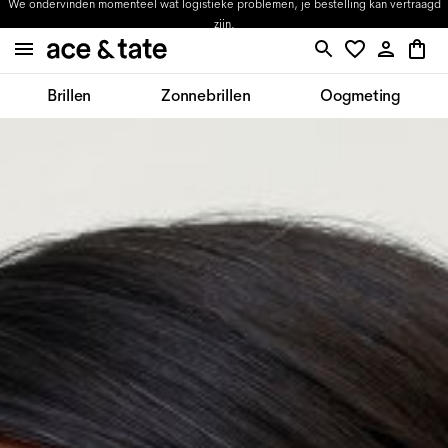
We ondervinden momenteel wat logistieke problemen, je bestelling kan vertraagd
zijn.
Brillen
Zonnebrillen
Oogmeting