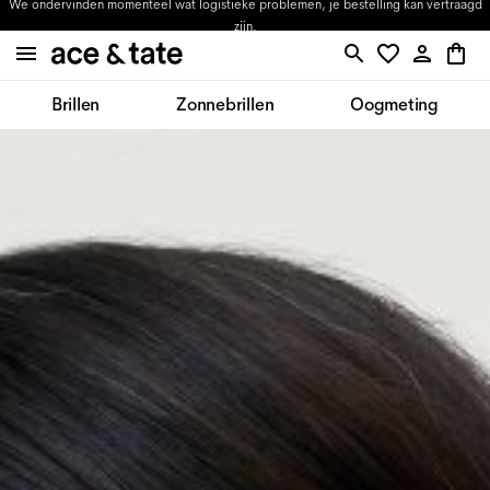
We ondervinden momenteel wat logistieke problemen, je bestelling kan vertraagd
zijn.
Brillen
Zonnebrillen
Oogmeting