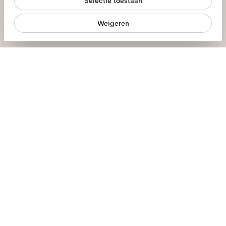
Selectie toestaan
Statistieken
Weigeren
Ik geef toestemming voor de verwerking van mijn persoonlijke
Marketing
gegevens en heb het
privacybeleid
gelezen *
meld je aan
We staan voor je klaar
Ma - Vr, 9:00 - 17:00
+31 97010240634
Brillen
Zonnebrillen
Contactlenzen