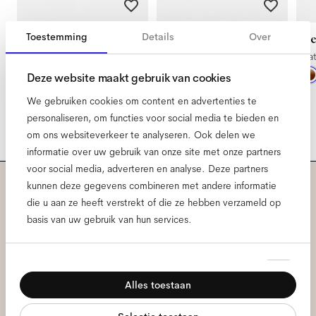
Toestemming
Details
Over
Ned Extra Large
Ned Extra Small
Ne
Satin Gold Tigerwood
Satin Gold Tigerwood
Sa
Deze website maakt gebruik van cookies
We gebruiken cookies om content en advertenties te
personaliseren, om functies voor social media te bieden en
om ons websiteverkeer te analyseren. Ook delen we
informatie over uw gebruik van onze site met onze partners
voor social media, adverteren en analyse. Deze partners
kunnen deze gegevens combineren met andere informatie
Meld je aan voor onze
die u aan ze heeft verstrekt of die ze hebben verzameld op
basis van uw gebruik van hun services.
nieuwsbrief voor de laatste
Ace & Tate updates.
Toestemmingsselectie
Noodzakelijk
Alles toestaan
Voorkeuren
E-
mailadres
*