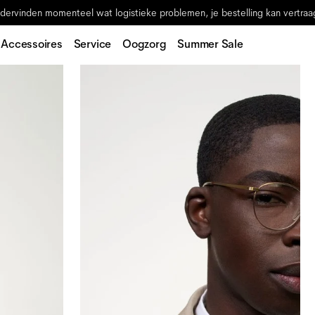
ervinden momenteel wat logistieke problemen, je bestelling kan vertraag
Accessoires
Service
Oogzorg
Summer Sale