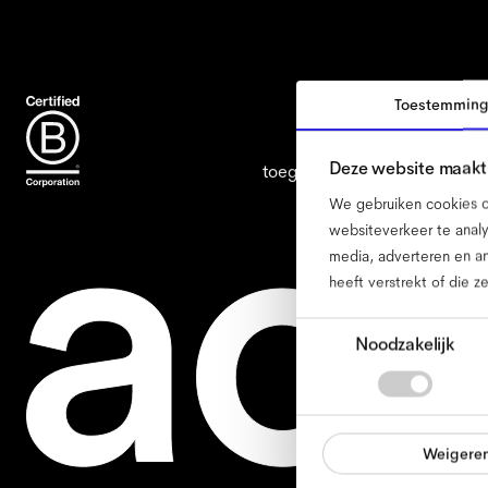
Toestemmin
Deze website maakt 
toegankelijkheid
cookiebelei
We gebruiken cookies om
websiteverkeer te analy
media, adverteren en a
heeft verstrekt of die 
Toestemmingsselectie
Noodzakelijk
Weigere