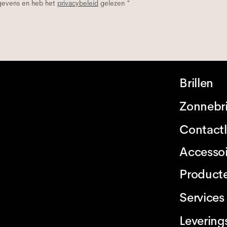
egevens en heb het
privacybeleid
gelezen *
Brillen
Zonnebri
Contact
Accessoi
Product
Services
Levering