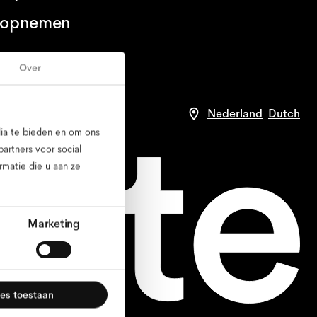
 opnemen
Over
arden
compliance
Nederland
Dutch
dia te bieden en om ons
artners voor social
matie die u aan ze
Marketing
les toestaan