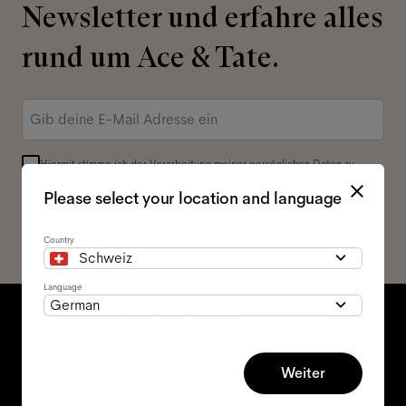
Newsletter und erfahre alles
rund um Ace & Tate.
E-
Mail-
Adresse
*
Hiermit stimme ich der Verarbeitung meiner persönlichen Daten zu.
Darüber hinaus habe ich die
Datenschutzerklärung
gelesen *
Please select your location and language
Melde dich an
Country
Schweiz
Language
Wir stehen dir zur Seite.
German
Mo - Fr, 9:00 - 17:00
Weiter
+31 97010240634