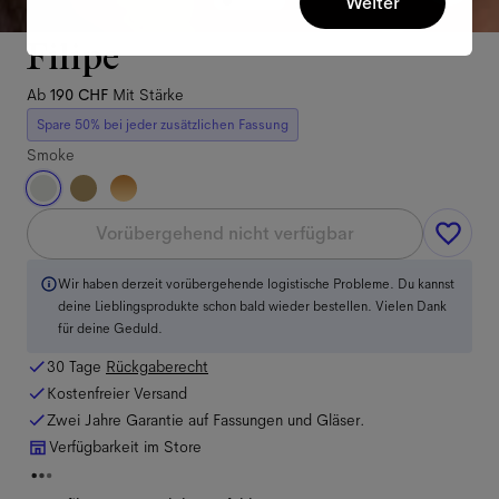
Weiter
Filipe
Ab
190 CHF
Mit Stärke
Spare 50% bei jeder zusätzlichen Fassung
Smoke
Vorübergehend nicht verfügbar
Wir haben derzeit vorübergehende logistische Probleme. Du kannst
deine Lieblingsprodukte schon bald wieder bestellen. Vielen Dank
für deine Geduld.
30 Tage
Rückgaberecht
Kostenfreier Versand
Zwei Jahre Garantie auf Fassungen und Gläser.
Verfügbarkeit im Store