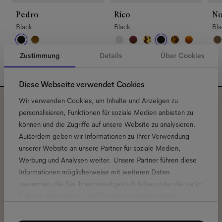
Pedro
Rico
No
Black
Black
Bl
Zustimmung
Details
Über Cookies
Diese Webseite verwendet Cookies
Wir verwenden Cookies, um Inhalte und Anzeigen zu
Abonniere unseren
personalisieren, Funktionen für soziale Medien anbieten zu
können und die Zugriffe auf unsere Website zu analysieren.
Newsletter und erfahre alles
Außerdem geben wir Informationen zu Ihrer Verwendung
unserer Website an unsere Partner für soziale Medien,
rund um Ace & Tate.
Werbung und Analysen weiter. Unsere Partner führen diese
Informationen möglicherweise mit weiteren Daten
zusammen, die Sie ihnen bereitgestellt haben oder die sie im
E-
Rahmen Ihrer Nutzung der Dienste gesammelt haben.
Mail-
Adresse
*
Einwilligungsauswahl
Notwendig
Hiermit stimme ich der Verarbeitung meiner persönlichen Daten zu.