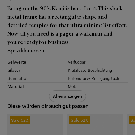
Bring on the 90's. Kenji is here for it. This sleek
metal frame has a rectangular shape and
detailed temples for that ultra minimalist effect.
Now all you need is a pager, a walkman and
you’re ready for business.
Spezifikationen
Sehwerte
Verfügbar
Gläser
Kratzfeste Beschichtung
Beinhaltet
Brillenetui & Reinigungstuch
Material
Metall
Alles anzeigen
Diese würden dir auch gut passen.
Sale
52%
Sale
52%
Sa