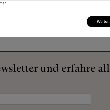
man
Jay Large
Gold
Satin Gold
Weiter
sletter und erfahre all