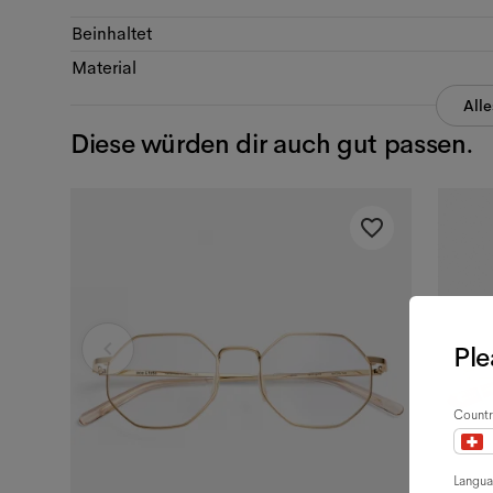
Beinhaltet
Material
All
Diese würden dir auch gut passen.
Ple
Countr
Langu