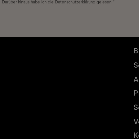
. Darüber hinaus habe ich die
Datenschutzerklärung
gelesen *
B
S
A
P
S
V
K