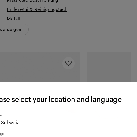
Brillenetui & Reinigungstuch
Metall
es anzeigen
ase select your location and language
y
Schweiz
age