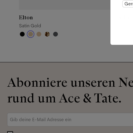
Ger
Elton
Saba
Satin Gold
Satin 
Abonniere unseren New
rund um Ace & Tate.
E-
Mail-
Adresse
*