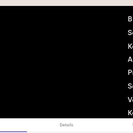
B
S
K
A
P
S
V
K
Details