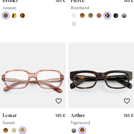
Brooks
Pierce
145 €
145 €
Jurassic
Riverbend
Lemar
Arthur
145 €
145 €
Sunset
Tigerwood