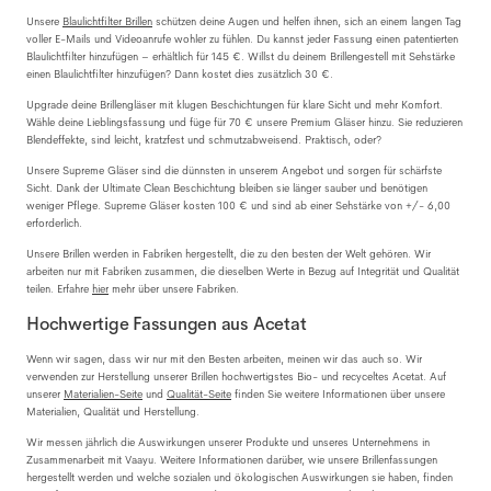
Unsere
Blaulichtfilter Brillen
schützen deine Augen und helfen ihnen, sich an einem langen Tag
voller E-Mails und Videoanrufe wohler zu fühlen. Du kannst jeder Fassung einen patentierten
Blaulichtfilter hinzufügen – erhältlich für 145 €. Willst du deinem Brillengestell mit Sehstärke
einen Blaulichtfilter hinzufügen? Dann kostet dies zusätzlich 30 €.
Upgrade deine Brillengläser mit klugen Beschichtungen für klare Sicht und mehr Komfort.
Wähle deine Lieblingsfassung und füge für 70 € unsere Premium Gläser hinzu. Sie reduzieren
Blendeffekte, sind leicht, kratzfest und schmutzabweisend. Praktisch, oder?
Unsere Supreme Gläser sind die dünnsten in unserem Angebot und sorgen für schärfste
Sicht. Dank der Ultimate Clean Beschichtung bleiben sie länger sauber und benötigen
weniger Pflege. Supreme Gläser kosten 100 € und sind ab einer Sehstärke von +/- 6,00
erforderlich.
Unsere Brillen werden in Fabriken hergestellt, die zu den besten der Welt gehören. Wir
arbeiten nur mit Fabriken zusammen, die dieselben Werte in Bezug auf Integrität und Qualität
teilen. Erfahre
hier
mehr über unsere Fabriken.
Hochwertige Fassungen aus Acetat
Wenn wir sagen, dass wir nur mit den Besten arbeiten, meinen wir das auch so. Wir
verwenden zur Herstellung unserer Brillen hochwertigstes Bio- und recyceltes Acetat. Auf
unserer
Materialien-Seite
und
Qualität-Seite
finden Sie weitere Informationen über unsere
Materialien, Qualität und Herstellung.
Wir messen jährlich die Auswirkungen unserer Produkte und unseres Unternehmens in
Zusammenarbeit mit Vaayu. Weitere Informationen darüber, wie unsere Brillenfassungen
hergestellt werden und welche sozialen und ökologischen Auswirkungen sie haben, finden