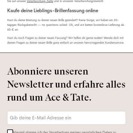
Sie auf unserer
Verantwortung-Seite
und in unserem Verantwortungsbericht.
Kaufe deine Lieblings-Brillenfassung online
Hast du deine Meinung zu deiner neuen Brille geändert? Keine Sorge, wir haben ein 30-
tägiges Rückgaberecht — no questions asked. Oh, und wir bieten kostenlose Lieferung ab
45 € an.
Hast du noch Fragen zu deiner neuen Fassung? Wir helfen dir gerne weiter! Wende dich mit
deinen Fragen zu deiner neuen Brille ganz einfach an unseren hervorragenden Kundenservice.
Abonniere unseren
Newsletter und erfahre alles
rund um Ace & Tate.
E-
Mail-
Adresse
*
Hiermit stimme ich der Verarbeitung meiner persönlichen Daten zu.