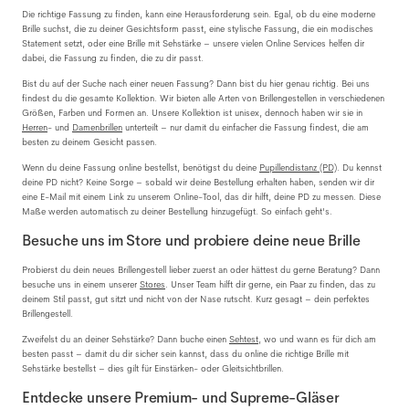
Die richtige Fassung zu finden, kann eine Herausforderung sein. Egal, ob du eine moderne
Brille suchst, die zu deiner Gesichtsform passt, eine stylische Fassung, die ein modisches
Statement setzt, oder eine Brille mit Sehstärke – unsere vielen Online Services helfen dir
dabei, die Fassung zu finden, die zu dir passt.
Bist du auf der Suche nach einer neuen Fassung? Dann bist du hier genau richtig. Bei uns
findest du die gesamte Kollektion. Wir bieten alle Arten von Brillengestellen in verschiedenen
Größen, Farben und Formen an. Unsere Kollektion ist unisex, dennoch haben wir sie in
Herren
- und
Damenbrillen
unterteilt – nur damit du einfacher die Fassung findest, die am
besten zu deinem Gesicht passen.
Wenn du deine Fassung online bestellst, benötigst du deine
Pupillendistanz (PD)
. Du kennst
deine PD nicht? Keine Sorge – sobald wir deine Bestellung erhalten haben, senden wir dir
eine E-Mail mit einem Link zu unserem Online-Tool, das dir hilft, deine PD zu messen. Diese
Maße werden automatisch zu deiner Bestellung hinzugefügt. So einfach geht's.
Besuche uns im Store und probiere deine neue Brille
Probierst du dein neues Brillengestell lieber zuerst an oder hättest du gerne Beratung? Dann
besuche uns in einem unserer
Stores
. Unser Team hilft dir gerne, ein Paar zu finden, das zu
deinem Stil passt, gut sitzt und nicht von der Nase rutscht. Kurz gesagt – dein perfektes
Brillengestell.
Zweifelst du an deiner Sehstärke? Dann buche einen
Sehtest
, wo und wann es für dich am
besten passt – damit du dir sicher sein kannst, dass du online die richtige Brille mit
Sehstärke bestellst – dies gilt für Einstärken- oder Gleitsichtbrillen.
Entdecke unsere Premium- und Supreme-Gläser