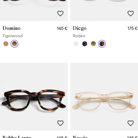
Domino
Diego
145 €
175 €
Tigerwood
Rodeo
Bobby Large
Nessie
145 €
145 €