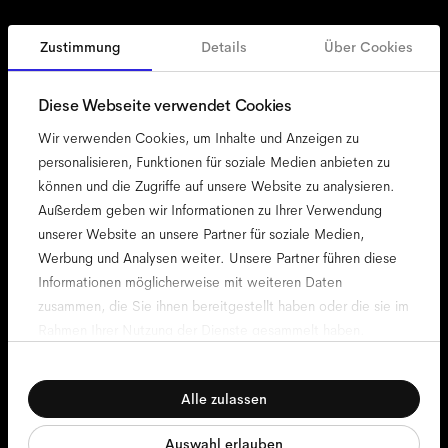
Zustimmung
Details
Über Cookies
Deutschland
German
Diese Webseite verwendet Cookies
Wir verwenden Cookies, um Inhalte und Anzeigen zu
personalisieren, Funktionen für soziale Medien anbieten zu
können und die Zugriffe auf unsere Website zu analysieren.
Zugänglichkeit
Außerdem geben wir Informationen zu Ihrer Verwendung
Cookie-Richtlinie
unserer Website an unsere Partner für soziale Medien,
Werbung und Analysen weiter. Unsere Partner führen diese
Impressum
Informationen möglicherweise mit weiteren Daten
Datenschutz
zusammen, die Sie ihnen bereitgestellt haben oder die sie im
Allgemeine Geschäftsbedingungen
Rahmen Ihrer Nutzung der Dienste gesammelt haben.
Nutzungsbedingungen für die Website
Einwilligungsauswahl
compliance
Notwendig
Alle zulassen
Präferenzen
Auswahl erlauben