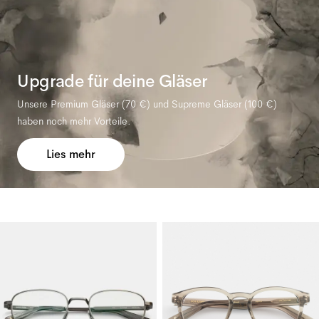
Upgrade für deine Gläser
Unsere Premium Gläser (
70 €
) und Supreme Gläser (
100 €
)
haben noch mehr Vorteile.
Lies mehr