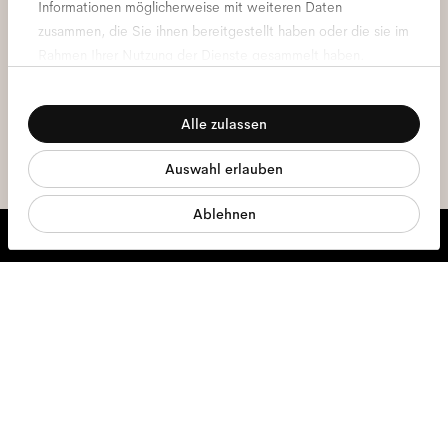
Informationen möglicherweise mit weiteren Daten
E-
Mail-
zusammen, die Sie ihnen bereitgestellt haben oder die sie im
Adresse
*
Rahmen Ihrer Nutzung der Dienste gesammelt haben.
Hiermit stimme ich der Verarbeitung meiner persönlichen Daten zu.
Einwilligungsauswahl
Darüber hinaus habe ich die
Datenschutzerklärung
gelesen *
Notwendig
Alle zulassen
Präferenzen
Melde dich an
Auswahl erlauben
Statistiken
Ablehnen
Marketing
Wir stehen dir zur Seite.
Mo - Fr, 9:00 - 17:00
+31 97010240634
Brillen
Sonnenbrillen