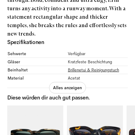
through. Bold, confident and ultra edgy, Erin
turns any activity into a runway moment. With a
statement rectangular shape and thicker
temples, she breaks the rules and effortlessly sets
new trends.
Spezifikationen
Sehwerte
Verfügbar
Gläser
Kratzfeste Beschichtung
Beinhaltet
Brillenetui & Reinigungstuch
Material
Acetat
Alles anzeigen
Diese würden dir auch gut passen.