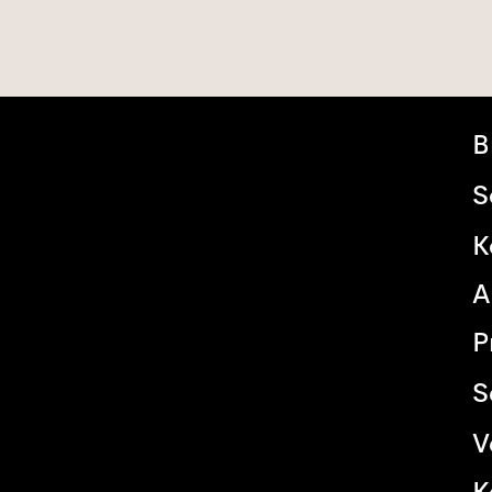
B
S
K
A
P
S
V
K