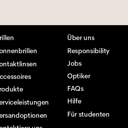
rillen
Über uns
onnenbrillen
Responsibility
Jobs
ontaktlinsen
Optiker
ccessoires
FAQs
rodukte
Hilfe
erviceleistungen
Für studenten
ersandoptionen
ontaktiere uns