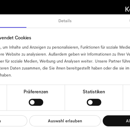
K
Details
wendet Cookies
nschutz
Allgemeine Geschäftsbedingungen
Nutzungsbedingun
um Inhalte und Anzeigen zu personalisieren, Funktionen für soziale Medi
sere Website zu analysieren. Außerdem geben wir Informationen zu Ihrer 
er für soziale Medien, Werbung und Analysen weiter. Unsere Partner führ
eren Daten zusammen, die Sie ihnen bereitgestellt haben oder die sie i
 haben.
Präferenzen
Statistiken
n
Auswahl erlauben
Al