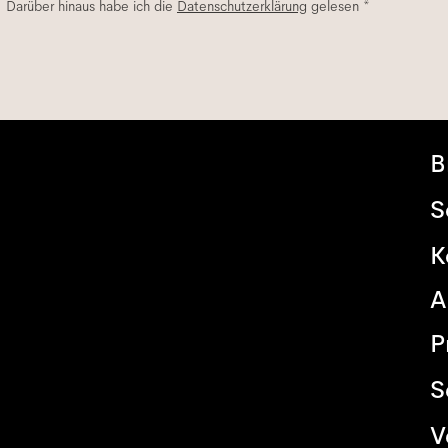
. Darüber hinaus habe ich die
Datenschutzerklärung
gelesen *
B
S
K
A
P
S
V