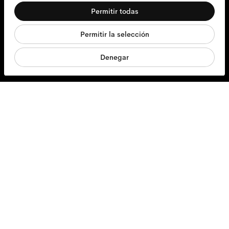
de
Permitir todas
consentimiento
Preferencias
Gafas
Permitir la selección
Estadística
Gafas de sol
Denegar
Marketing
Lentillas
Accesorios
Productos
Servicios
Envíos y devoluciones
Contáctanos
Sobre nosotros
Responsabilidad