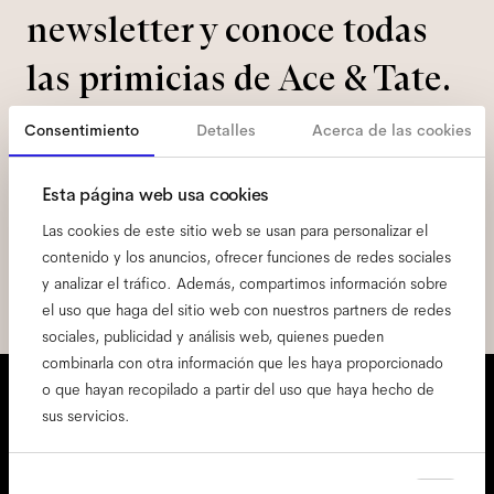
newsletter y conoce todas
las primicias de Ace & Tate.
Consentimiento
Detalles
Acerca de las cookies
Correo
electrónico
*
Esta página web usa cookies
Aquí doy mi consentimiento para el tratamiento de mis datos personales
Las cookies de este sitio web se usan para personalizar el
y he leído el
política de privacidad
*.
contenido y los anuncios, ofrecer funciones de redes sociales
Apúntame
y analizar el tráfico. Además, compartimos información sobre
el uso que haga del sitio web con nuestros partners de redes
sociales, publicidad y análisis web, quienes pueden
combinarla con otra información que les haya proporcionado
Estamos aquí para ayudarte
o que hayan recopilado a partir del uso que haya hecho de
sus servicios.
Lun - Vie, 9:00 - 17:00
+31 97010240634
Selección
Necesarias