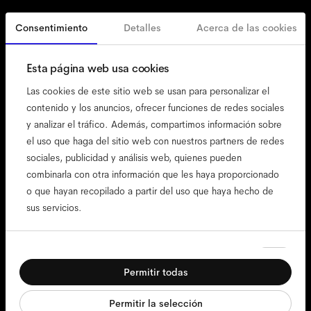
Consentimiento
Detalles
Acerca de las cookies
España
Spanish
Esta página web usa cookies
Las cookies de este sitio web se usan para personalizar el
contenido y los anuncios, ofrecer funciones de redes sociales
y analizar el tráfico. Además, compartimos información sobre
accesibilidad
el uso que haga del sitio web con nuestros partners de redes
nuestra política de cookies
sociales, publicidad y análisis web, quienes pueden
combinarla con otra información que les haya proporcionado
menciones legales
o que hayan recopilado a partir del uso que haya hecho de
privacidad
sus servicios.
términos
términos de la web
Selección
compliance
Necesarias
de
Permitir todas
consentimiento
Preferencias
Permitir la selección
Estadística