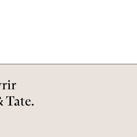
Otis
Jurassic
rir
 Tate.