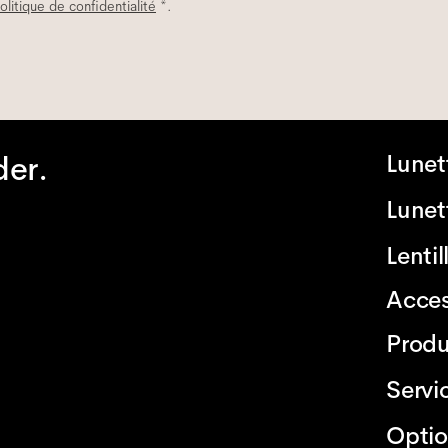
olitique de confidentialité
*.
der.
Lunet
Lunett
Lenti
Acces
Produ
Servi
Optio