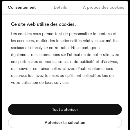
Consentement
Détails
À propos des cookies
France
French
Ce site web utilise des cookies.
Les cookies nous permettent de personnaliser le contenu et
les annonces, d'offrir des fonctionnalités relatives aux médias
sociaux et d'analyser notre trafic. Nous partageons
accessibilité
également des informations sur l'utilisation de notre site avec
politique de cookies
nos partenaires de médias sociaux, de publicité et d'analyse,
qui peuvent combiner celles-ci avec d'autres informations
mentions légales
que vous leur avez fournies ou qu'ils ont collectées lors de
confidentialité
votre utilisation de leurs services.
cgv
conditions d'utilisation
Sélection
conformité
Nécessaires
du
Tout autoriser
consentement
Préférences
Autoriser la sélection
Statistiques