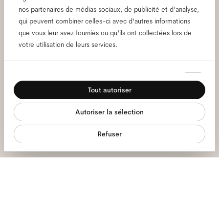
newsletter pour découvrir
nos partenaires de médias sociaux, de publicité et d'analyse,
avant tout le monde ce qui
qui peuvent combiner celles-ci avec d'autres informations
que vous leur avez fournies ou qu'ils ont collectées lors de
se passe chez Ace & Tate.
votre utilisation de leurs services.
Adresse
Sélection
Nécessaires
e-
du
mail
*
Tout autoriser
consentement
Préférences
J'autorise le traitement de mes données personnelles et j'ai lu la
politique de confidentialité
*.
Autoriser la sélection
Statistiques
Refuser
Inscrivez-vous
Marketing
Nous sommes là pour vous aider.
Lun - Ven, 9:00 - 17:00
+31 97010240634