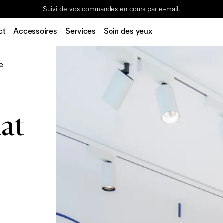
Suivi de vos commandes en cours par e-mail.
ct
Accessoires
Services
Soin des yeux
e
at